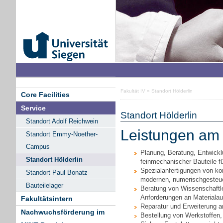
Fakultät IV
» Standort Hölderlin
Core Facilities
Service
Standort Hölderlin
Standort Adolf Reichwein
Leistungen am 
Standort Emmy-Noether-
Campus
Planung, Beratung, Entwicklu
Standort Hölderlin
feinmechanischer Bauteile f
Spezialanfertigungen von kom
Standort Paul Bonatz
modernen, numerischgesteu
Bauteilelager
Beratung von Wissenschaftle
Anforderungen an Materialau
Fakultätsintern
Reparatur und Erweiterung 
Nachwuchsförderung im
Bestellung von Werkstoffen